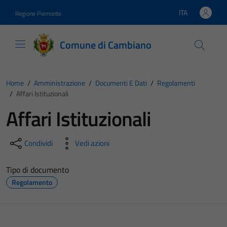
Vai ai contenuti
Vai al footer
ITA
Regione Piemonte
Lingua attiva:
Comune di Cambiano
Home
/
Amministrazione
/
Documenti E Dati
/
Regolamenti
/
Affari Istituzionali
Affari Istituzionali
Condividi
Vedi azioni
Tipo di documento
Regolamento