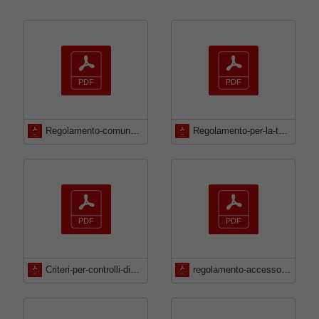
Regolamento-comunale-per-listituzione-e-la-gestione-albo-pretorio-informatizzato
Regolamento-per-la-tenuta-del-protocollo-dellarchivio
Criteri-per-controlli-dichiarazioni-sostitutive
regolamento-accesso-civico