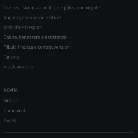
Giustizia, sicurezza pubblica e polizia municipale
Imprese, commercio e SUAP
Mobilità e trasporti
Salute, benessere e assistenza
Tributi, finanze e contravvenzioni
Turismo
Vita lavorativa
Tecnici
Questi cookie
NOVITÀ
sono necessari
per il
Notizie
funzionamento
Comunicati
del sito e non
Avvisi
possono
essere
disabilitati.