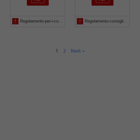
Regolamento-per-i-controlli-interni
Regolamento-consiglio-comunale-dei-ragazzi
1
2
Next »