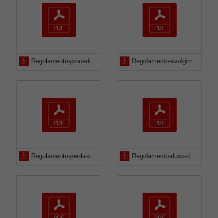
Regolamento-procedimenti-amministrativi
Regolamento-svolgimento-sedute-organi-collegiali-in-videoconferenza
Regolamento-per-la-consultazione-dei-cittadini-ed-i-referendum
Regolamento-duso-dei-locali-e-delle-palestre-comunali