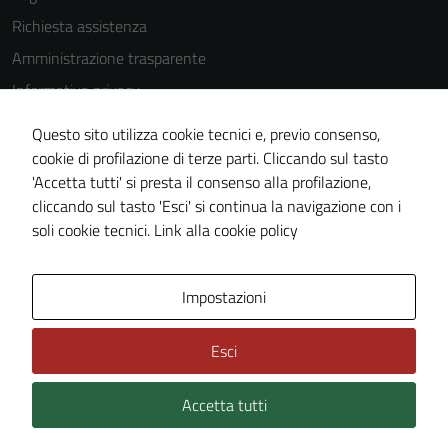
Richiesta assistenza
Amministrazione trasparente
Informativa privacy
Cookie Policy
Questo sito utilizza cookie tecnici e, previo consenso,
Note legali
cookie di profilazione di terze parti. Cliccando sul tasto
'Accetta tutti' si presta il consenso alla profilazione,
Dichiarazione di accessibilità
cliccando sul tasto 'Esci' si continua la navigazione con i
Piano di miglioramento del sito
soli cookie tecnici.
Link alla cookie policy
Area Privata
Impostazioni
Esci
Accetta tutti
Credits: ©
Technical Design s.r.l.