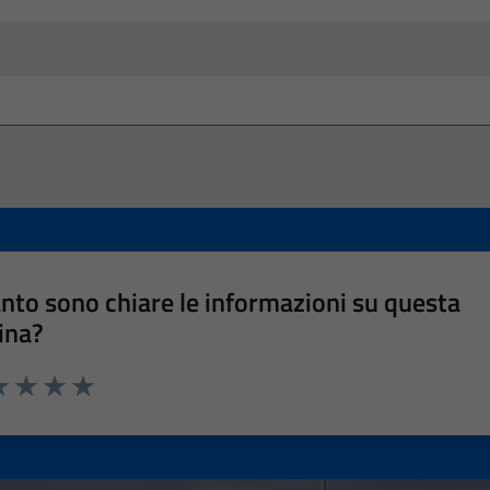
nto sono chiare le informazioni su questa
ina?
a 1 stelle su 5
luta 2 stelle su 5
Valuta 3 stelle su 5
Valuta 4 stelle su 5
Valuta 5 stelle su 5