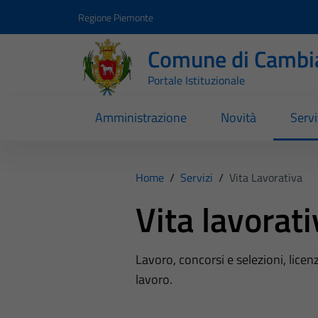
Vai ai contenuti
Vai al footer
Regione Piemonte
Comune di Cambi
Portale Istituzionale
Amministrazione
Novità
Servi
Home
/
Servizi
/
Vita Lavorativa
Vita lavorati
Lavoro, concorsi e selezioni, licenz
lavoro.