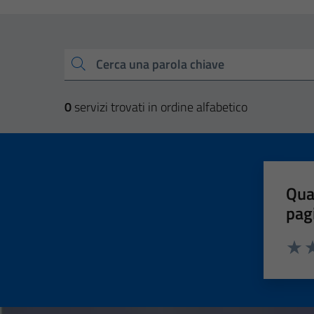
Esplora tutti i servizi
Cerca una parola chiave
0
servizi trovati in ordine alfabetico
Qua
pag
Valut
Va