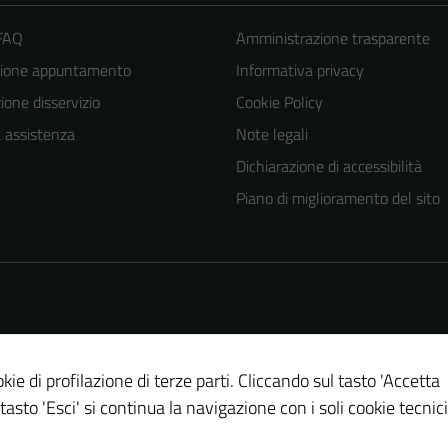
 FAQ
Amministrazione trasparente
zione appuntamento
Informativa privacy
one disservizio
Cookie Policy
a assistenza
Note legali
Dichiarazione di accessibilità
Piano di miglioramento del sito
kie di profilazione di terze parti. Cliccando sul tasto 'Accetta
 tasto 'Esci' si continua la navigazione con i soli cookie tecnici