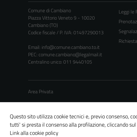
Comune di Cambiano
Leggi le
Piazza Vittorio Veneto 9 - 10020
Prenota
Cambiano (TO)
Segnalazi
Codice fiscale / P. IVA: 01497290013
Richiest
Email:
info@comune.cambiano.to.it
PEC:
comune.cambiano@legalmail.it
Centralino unico: 011 9440105
Area Privata
Questo sito utilizza cookie tecnici e, previo consenso, coo
tutti' si presta il consenso alla profilazione, cliccando sul
Credits: ©
Technical Design s.r.l.
Link alla cookie policy