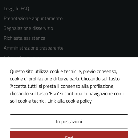
Leggi le FAQ
Prenotazione appuntamento
Segnalazione disservizio
Richiesta assistenza
Amministrazione trasparente
Informativa privacy
Cookie Policy
Questo sito utilizza cookie tecnici e, previo consenso,
Note legali
cookie di profilazione di terze parti. Cliccando sul tasto
'Accetta tutti' si presta il consenso alla profilazione,
Dichiarazione di accessibilità
cliccando sul tasto 'Esci' si continua la navigazione con i
Piano di miglioramento del sito
soli cookie tecnici.
Link alla cookie policy
Area Privata
Impostazioni