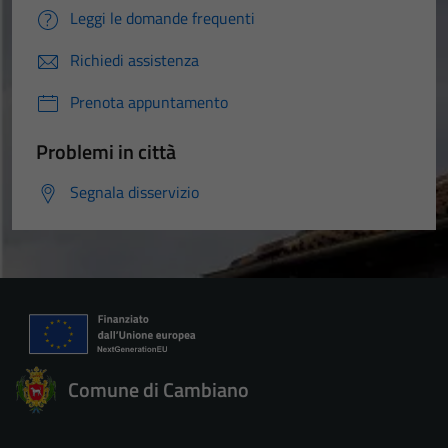
Leggi le domande frequenti
Richiedi assistenza
Tecnici
Questi cookie
Prenota appuntamento
sono necessari
per il
Problemi in città
funzionamento
Segnala disservizio
del sito e non
possono
essere
disabilitati.
Questi cookie
non raccolgono
informazioni
personali.
Comune di Cambiano