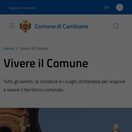
Vai ai contenuti
Vai al footer
ITA
Regione Piemonte
Lingua attiva:
Comune di Cambiano
Home
/
Vivere Il Comune
Vivere il Comune
Tutti gli eventi, le iniziative e i luoghi d’interesse per scoprire
e vivere il territorio comunale.