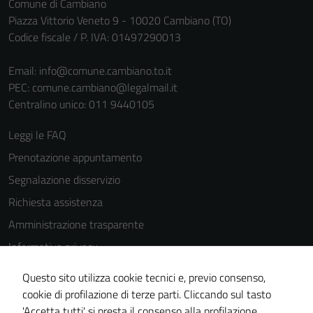
Comune di Cambiano
Piazza Vittorio Veneto 9 - 10020 Cambiano (TO)
Codice fiscale / P. IVA: 01497290013
Email:
info@comune.cambiano.to.it
PEC:
comune.cambiano@legalmail.it
Centralino unico: 011 9440105
Leggi le FAQ
Prenotazione appuntamento
Segnalazione disservizio
Richiesta assistenza
Amministrazione trasparente
Informativa privacy
Cookie Policy
Questo sito utilizza cookie tecnici e, previo consenso,
Note legali
cookie di profilazione di terze parti. Cliccando sul tasto
'Accetta tutti' si presta il consenso alla profilazione,