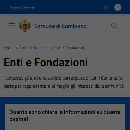
Vai ai contenuti
Vai al footer
ITA
Regione Piemonte
Lingua attiva:
Comune di Cambiano
Home
/
Amministrazione
/
Enti E Fondazioni
Enti e Fondazioni
I consorzi, gli enti e le società partecipate di cui il Comune fa
parte per rappresentare al meglio gli interessi della comunità.
Quanto sono chiare le informazioni su questa
pagina?