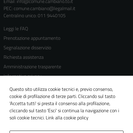
Email:
info@comune.cambiano.to.it
PEC:
comune.cambiano@legalmail.it
Centralino unico: 011 9440105
Leggi le FAQ
Prenotazione appuntamento
Segnalazione disservizio
Richiesta assistenza
Amministrazione trasparente
Informativa privacy
Cookie Policy
Questo sito utilizza cookie tecnici e, previo consenso,
Note legali
cookie di profilazione di terze parti. Cliccando sul tasto
'Accetta tutti' si presta il consenso alla profilazione,
Dichiarazione di accessibilità
cliccando sul tasto 'Esci' si continua la navigazione con i
Piano di miglioramento del sito
soli cookie tecnici.
Link alla cookie policy