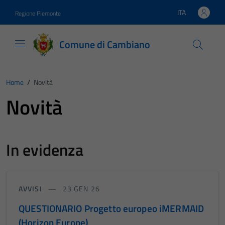
Vai ai contenuti
Vai al footer
ITA
Regione Piemonte
Lingua attiva:
Comune di Cambiano
Home
/
Novità
Novità
In evidenza
AVVISI
23 GEN 26
QUESTIONARIO Progetto europeo iMERMAID
(Horizon Europe)