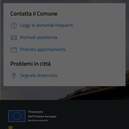
Contatta il Comune
Leggi le domande frequenti
Tecnici
Richiedi assistenza
Questi cookie
sono necessari
Prenota appuntamento
per il
funzionamento
Problemi in città
del sito e non
possono
Segnala disservizio
essere
disabilitati.
Questi cookie
non raccolgono
informazioni
personali.