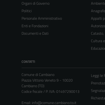
Organi di Governo
Ambient
Politici
Anagrafe 
Personale Amministrativo
Appalti p
Enti e Fondazioni
Autorizza
Documenti e Dati
Catasto,
Cultura 
Educazio
CONTATTI
Comune di Cambiano
Leggi le
Piazza Vittorio Veneto 9 - 10020
Prenota
Cambiano (TO)
Segnalazi
Codice fiscale / P. IVA: 01497290013
Richiest
Email:
info@comune.cambiano.to.it