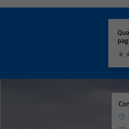
Qua
pag
Valut
Va
Con