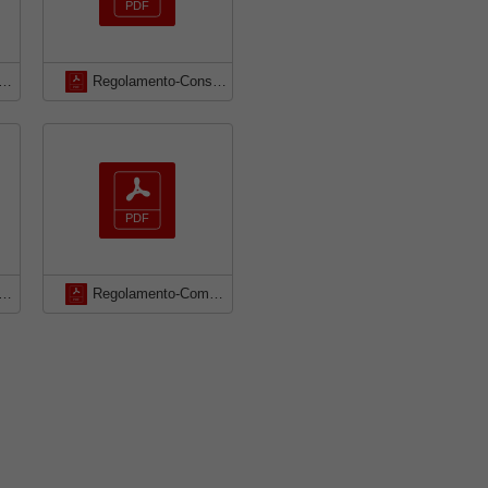
nto-sul-servizio-dei-Mastri-compostatori
Regolamento-Consortile-per-la-gestione-dei-rifiuti-urbani
stitutivo-del-gruppo-comunale-di-volontari-della-Protezione-Civile
Regolamento-Comunale-per-la-Protezione-Civile