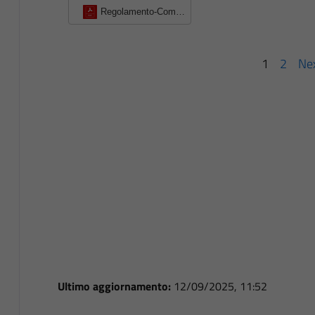
Regolamento-Comunale-per-l39isituzione-e-la-disciplina-della-Commissione-Locale-per-il-paesaggio
1
2
Nex
Ultimo aggiornamento:
12/09/2025, 11:52