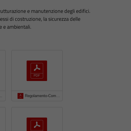
strutturazione e manutenzione degli edifici.
si di costruzione, la sicurezza delle
e e ambientali.
LE-CONTRIBUTO-DI-COSTRUZIONE
Regolamento-Comunale-per-la-disciplina-della-localizzazione-sul-territorio-comunale-degli-impianti-radioelettrici