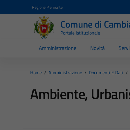
Vai ai contenuti
Vai al footer
Regione Piemonte
Comune di Cambi
Portale Istituzionale
Amministrazione
Novità
Servi
Home
/
Amministrazione
/
Documenti E Dati
/
Ambiente, Urbanist