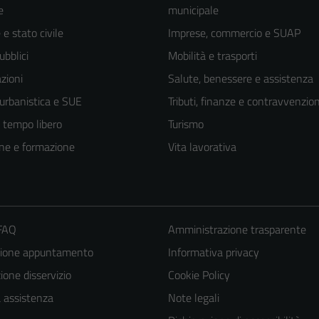
e
municipale
e stato civile
Imprese, commercio e SUAP
ubblici
Mobilità e trasporti
zioni
Salute, benessere e assistenza
 urbanistica e SUE
Tributi, finanze e contravvenzion
e tempo libero
Turismo
ne e formazione
Vita lavorativa
 FAQ
Amministrazione trasparente
Tecnici
zione appuntamento
Informativa privacy
Questi cookie
sono necessari
one disservizio
Cookie Policy
per il
a assistenza
Note legali
funzionamento