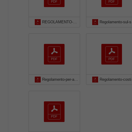
REGOLAMENTO-APPLICAZIONE-SANZIONI
Regolame
Regolamento-per-assegnazione-e-conduzione-orti-urbani
Regolamento-co