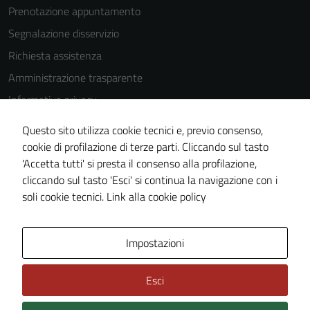
Prenotazione appuntamento
disabilitati.
Questi cookie
Segnalazione disservizio
non raccolgono
Richiesta assistenza
informazioni
Amministrazione trasparente
personali.
Informativa privacy
Cookie Policy
Questo sito utilizza cookie tecnici e, previo consenso,
Note legali
cookie di profilazione di terze parti. Cliccando sul tasto
'Accetta tutti' si presta il consenso alla profilazione,
Dichiarazione di accessibilità
cliccando sul tasto 'Esci' si continua la navigazione con i
Piano di miglioramento del sito
soli cookie tecnici.
Link alla cookie policy
Area Privata
Impostazioni
Esci