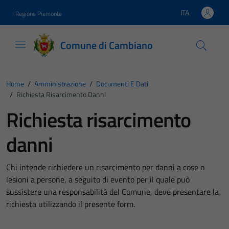
Vai ai contenuti
Vai al footer
ITA
Regione Piemonte
Lingua attiva:
Comune di Cambiano
Home
/
Amministrazione
/
Documenti E Dati
/
Richiesta Risarcimento Danni
Richiesta risarcimento
danni
Chi intende richiedere un risarcimento per danni a cose o
lesioni a persone, a seguito di evento per il quale può
sussistere una responsabilità del Comune, deve presentare la
richiesta utilizzando il presente form.