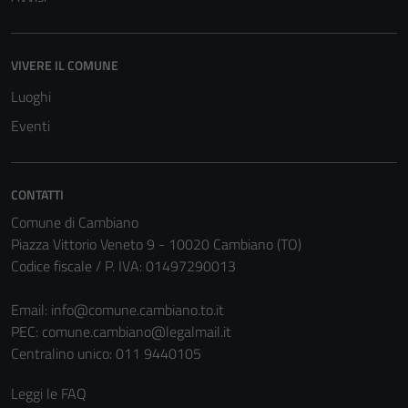
VIVERE IL COMUNE
Luoghi
Eventi
CONTATTI
Comune di Cambiano
Piazza Vittorio Veneto 9 - 10020 Cambiano (TO)
Tecnici
Codice fiscale / P. IVA: 01497290013
Questi cookie
sono necessari
Email:
info@comune.cambiano.to.it
per il
PEC:
comune.cambiano@legalmail.it
funzionamento
Centralino unico: 011 9440105
del sito e non
possono
Leggi le FAQ
essere