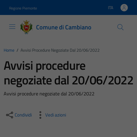
Vai ai contenuti
Vai al footer
ITA
Regione Piemonte
Lingua attiva:
Comune di Cambiano
Home
/
Avvisi Procedure Negoziate Dal 20/06/2022
Avvisi procedure
negoziate dal 20/06/2022
Avvisi procedure negoziate dal 20/06/2022
Condividi
Vedi azioni