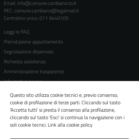
Email:
info@comune.cambiano.to.it
PEC:
comune.cambiano@legalmail.it
Centralino unico: 011 9440105
Leggi le FAQ
Prenotazione appuntamento
Segnalazione disservizio
Richiesta assistenza
Amministrazione trasparente
Informativa privacy
Cookie Policy
Questo sito utilizza cookie tecnici e, previo consenso,
Note legali
cookie di profilazione di terze parti. Cliccando sul tasto
Tecnici
'Accetta tutti' si presta il consenso alla profilazione,
Dichiarazione di accessibilità
Questi cookie
cliccando sul tasto 'Esci' si continua la navigazione con i
sono necessari
Piano di miglioramento del sito
soli cookie tecnici.
Link alla cookie policy
per il
funzionamento