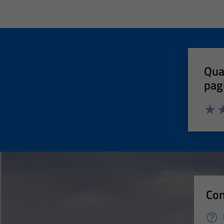
Qua
pag
Valut
Va
Con