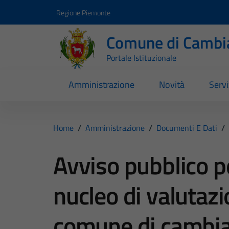
Vai ai contenuti
Vai al footer
Regione Piemonte
Comune di Cambi
Portale Istituzionale
Amministrazione
Novità
Servi
Home
/
Amministrazione
/
Documenti E Dati
/
Avviso pubblico p
nucleo di valutaz
comune di cambi