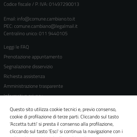
funzionamento
Codice fiscale / P. IVA: 01497290013
del sito e non
possono
Email:
info@comune.cambiano.to.it
essere
PEC:
comune.cambiano@legalmail.it
disabilitati.
Centralino unico: 011 9440105
Questi cookie
non raccolgono
Leggi le FAQ
informazioni
Prenotazione appuntamento
personali.
Segnalazione disservizio
Richiesta assistenza
Amministrazione trasparente
Informativa privacy
Cookie Policy
Questo sito utilizza cookie tecnici e, previo consenso,
Note legali
cookie di profilazione di terze parti. Cliccando sul tasto
'Accetta tutti' si presta il consenso alla profilazione,
Dichiarazione di accessibilità
cliccando sul tasto 'Esci' si continua la navigazione con i
Piano di miglioramento del sito