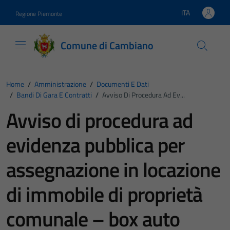
Vai ai contenuti
Vai al footer
ITA
Regione Piemonte
Lingua attiva:
Comune di Cambiano
Home
/
Amministrazione
/
Documenti E Dati
/
Bandi Di Gara E Contratti
/
Avviso Di Procedura Ad Ev...
Avviso di procedura ad
evidenza pubblica per
assegnazione in locazione
di immobile di proprietà
comunale – box auto