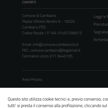
CONTATTI
Comune di Cambiano
Leggi le
Piazza Vittorio Veneto 9 - 10020
Prenota
Cambiano (TO)
Segnalazi
Codice fiscale / P. IVA: 01497290013
Richiest
Email:
info@comune.cambiano.to.it
PEC:
comune.cambiano@legalmail.it
Centralino unico: 011 9440105
Area Privata
Questo sito utilizza cookie tecnici e, previo consenso, coo
tutti' si presta il consenso alla profilazione, cliccando sul