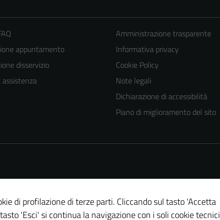
 FAQ
Amministrazione trasparente
zione appuntamento
Informativa privacy
one disservizio
Cookie Policy
a assistenza
Note legali
Dichiarazione di accessibilità
Piano di miglioramento del sito
kie di profilazione di terze parti. Cliccando sul tasto 'Accetta
 tasto 'Esci' si continua la navigazione con i soli cookie tecnici