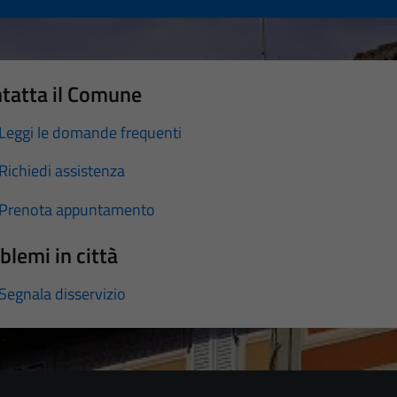
tatta il Comune
Leggi le domande frequenti
Richiedi assistenza
Prenota appuntamento
blemi in città
Segnala disservizio