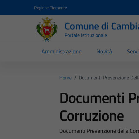
Vai ai contenuti
Vai al footer
Regione Piemonte
Comune di Cambi
Portale Istituzionale
Amministrazione
Novità
Servi
Home
/
Documenti Prevenzione Dell
Documenti Pr
Corruzione
Documenti Prevenzione della Cor