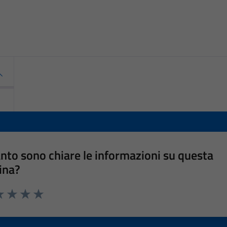
nto sono chiare le informazioni su questa
ina?
a 1 stelle su 5
luta 2 stelle su 5
Valuta 3 stelle su 5
Valuta 4 stelle su 5
Valuta 5 stelle su 5