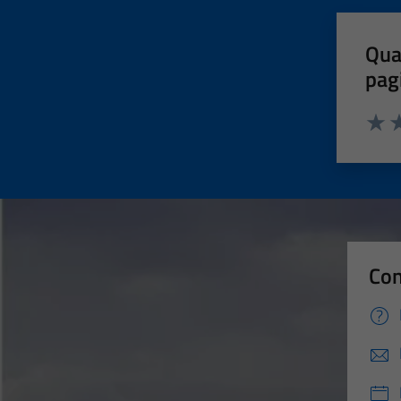
Qua
pag
Valut
Va
Con