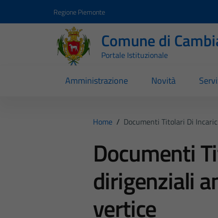
Vai ai contenuti
Vai al footer
Regione Piemonte
Comune di Cambi
Portale Istituzionale
Amministrazione
Novità
Servi
Home
/
Documenti Titolari Di Incaric
Documenti Tit
dirigenziali a
vertice