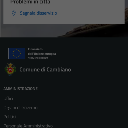
Problemi in città
Segnala disservizio
Tecnici
Comune di Cambiano
Questi cookie
sono necessari
per il
AMMINISTRAZIONE
funzionamento
Uffici
del sito e non
possono
Organi di Governo
essere
Politici
disabilitati.
Personale Amministrativo
Questi cookie