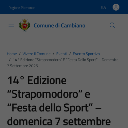
Vai ai contenuti
Vai al footer
ITA
Regione Piemonte
Lingua attiva:
Comune di Cambiano
Home
/
Vivere Il Comune
/
Eventi
/
Evento Sportivo
/
14° Edizione “Strapomodoro” E “Festa Dello Sport” – Domenica
7 Settembre 2025
14° Edizione
“Strapomodoro” e
“Festa dello Sport” –
domenica 7 settembre