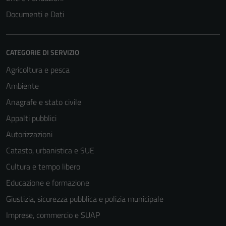
Questi cookie
Documenti e Dati
sono necessari
per il
funzionamento
CATEGORIE DI SERVIZIO
del sito e non
possono
Agricoltura e pesca
essere
Ambiente
disabilitati.
Anagrafe e stato civile
Questi cookie
non raccolgono
Appalti pubblici
informazioni
Autorizzazioni
personali.
Catasto, urbanistica e SUE
Cultura e tempo libero
Educazione e formazione
Giustizia, sicurezza pubblica e polizia municipale
Imprese, commercio e SUAP