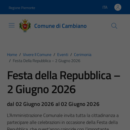
Vai ai contenuti
Vai al footer
ITA
Regione Piemonte
Lingua attiva:
Comune di Cambiano
Home
/
Vivere Il Comune
/
Eventi
/
Cerimonia
/
Festa Della Repubblica – 2 Giugno 2026
Festa della Repubblica –
2 Giugno 2026
dal 02 Giugno 2026 al 02 Giugno 2026
L’Amministrazione Comunale invita tutta la cittadinanza a
partecipare alle celebrazioni in occasione della Festa della
Repubblica, che quest’anno coincide con l’importante