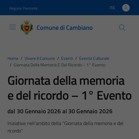
Vai ai contenuti
Vai al footer
ITA
Regione Piemonte
Lingua attiva:
Comune di Cambiano
Home
/
Vivere Il Comune
/
Eventi
/
Evento Culturale
/
Giornata Della Memoria E Del Ricordo – 1° Evento
Giornata della memoria
e del ricordo – 1° Evento
dal 30 Gennaio 2026 al 30 Gennaio 2026
Iniziative nell'ambito della "Giornata della memoria e del
ricordo"