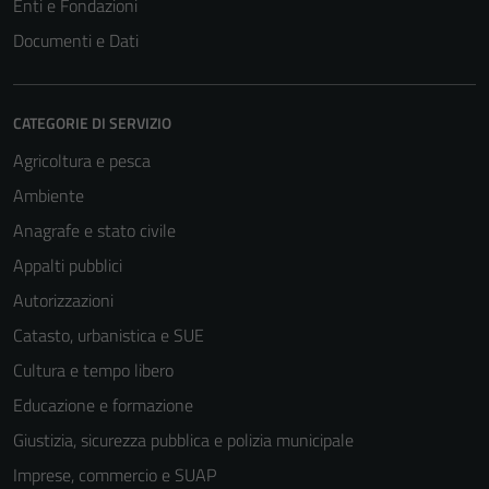
Enti e Fondazioni
Documenti e Dati
CATEGORIE DI SERVIZIO
Agricoltura e pesca
Ambiente
Anagrafe e stato civile
Tecnici
Questi cookie
Appalti pubblici
sono necessari
Autorizzazioni
per il
Catasto, urbanistica e SUE
funzionamento
del sito e non
Cultura e tempo libero
possono
Educazione e formazione
essere
Giustizia, sicurezza pubblica e polizia municipale
disabilitati.
Questi cookie
Imprese, commercio e SUAP