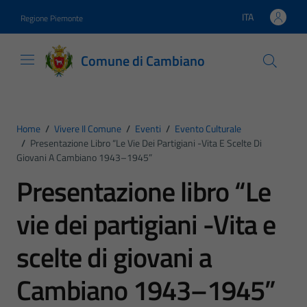
Vai ai contenuti
Vai al footer
ITA
Regione Piemonte
Lingua attiva:
Comune di Cambiano
Home
/
Vivere Il Comune
/
Eventi
/
Evento Culturale
/
Presentazione Libro “Le Vie Dei Partigiani -Vita E Scelte Di
Giovani A Cambiano 1943–1945”
Presentazione libro “Le
vie dei partigiani -Vita e
scelte di giovani a
Cambiano 1943–1945”