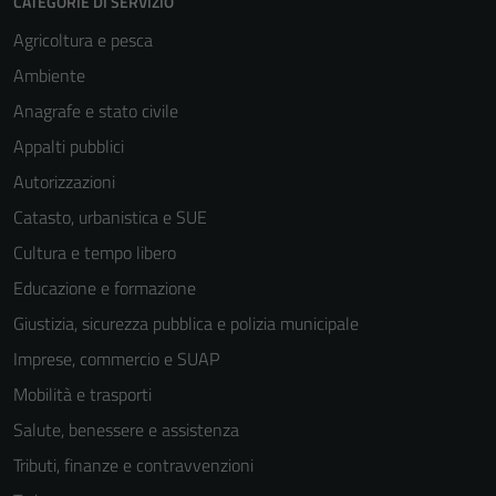
CATEGORIE DI SERVIZIO
per il
funzionamento
Agricoltura e pesca
del sito e non
Ambiente
possono
Anagrafe e stato civile
essere
disabilitati.
Appalti pubblici
Questi cookie
Autorizzazioni
non raccolgono
Catasto, urbanistica e SUE
informazioni
personali.
Cultura e tempo libero
Educazione e formazione
Giustizia, sicurezza pubblica e polizia municipale
Imprese, commercio e SUAP
Mobilità e trasporti
Salute, benessere e assistenza
Tributi, finanze e contravvenzioni