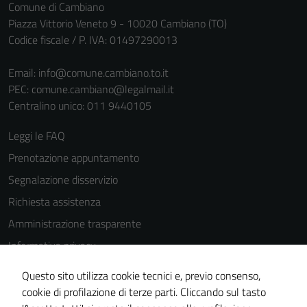
Comune di Cambiano
Piazza Vittorio Veneto 9 - 10020 Cambiano (TO)
Codice fiscale / P. IVA: 01497290013
Email:
info@comune.cambiano.to.it
PEC:
comune.cambiano@legalmail.it
Centralino unico: 011 9440105
Leggi le FAQ
Prenotazione appuntamento
Segnalazione disservizio
Richiesta assistenza
Amministrazione trasparente
Informativa privacy
Cookie Policy
Questo sito utilizza cookie tecnici e, previo consenso,
Note legali
cookie di profilazione di terze parti. Cliccando sul tasto