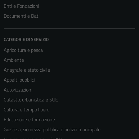
Enti e Fondazioni
Questi cookie
sono necessari
Documenti e Dati
per il
funzionamento
del sito e non
CATEGORIE DI SERVIZIO
possono
Agricoltura e pesca
essere
disabilitati.
Ambiente
Questi cookie
Anagrafe e stato civile
non raccolgono
Appalti pubblici
informazioni
personali.
Autorizzazioni
Catasto, urbanistica e SUE
Cultura e tempo libero
Educazione e formazione
Giustizia, sicurezza pubblica e polizia municipale