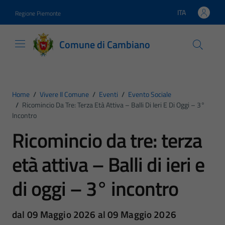
Vai ai contenuti
Vai al footer
ITA
Regione Piemonte
Lingua attiva:
Comune di Cambiano
Home
/
Vivere Il Comune
/
Eventi
/
Evento Sociale
/
Ricomincio Da Tre: Terza Età Attiva – Balli Di Ieri E Di Oggi – 3°
Incontro
Ricomincio da tre: terza
età attiva – Balli di ieri e
di oggi – 3° incontro
dal 09 Maggio 2026 al 09 Maggio 2026