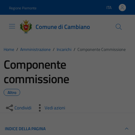
Vai ai contenuti
Vai al footer
ITA
Regione Piemonte
Lingua attiva:
Comune di Cambiano
Home
/
Amministrazione
/
Incarichi
/
Componente Commissione
Componente
commissione
Altro
Condividi
Vedi azioni
INDICE DELLA PAGINA