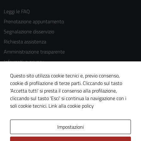
Leggi le FAQ
Prenotazione appuntamento
Tecnici
Segnalazione disservizio
Questi cookie
sono necessari
Richiesta assistenza
per il
Amministrazione trasparente
funzionamento
Informativa privacy
del sito e non
possono
Cookie Policy
Questo sito utilizza cookie tecnici e, previo consenso,
essere
Note legali
cookie di profilazione di terze parti. Cliccando sul tasto
disabilitati.
'Accetta tutti' si presta il consenso alla profilazione,
Dichiarazione di accessibilità
Questi cookie
cliccando sul tasto 'Esci' si continua la navigazione con i
non raccolgono
Piano di miglioramento del sito
soli cookie tecnici.
Link alla cookie policy
informazioni
personali.
Area Privata
Impostazioni