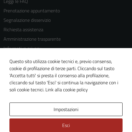
Leggi le FAQ
Prenotazione appuntamento
Tecnici
Segnalazione disservizio
Questi cookie
Richiesta assistenza
sono necessari
Amministrazione trasparente
per il
funzionamento
Informativa privacy
del sito e non
Cookie Policy
possono
Questo sito utilizza cookie tecnici e, previo consenso,
Note legali
essere
cookie di profilazione di terze parti. Cliccando sul tasto
disabilitati.
'Accetta tutti' si presta il consenso alla profilazione,
Dichiarazione di accessibilità
Questi cookie
cliccando sul tasto 'Esci' si continua la navigazione con i
Piano di miglioramento del sito
non raccolgono
soli cookie tecnici.
Link alla cookie policy
informazioni
personali.
Area Privata
Impostazioni
Esci