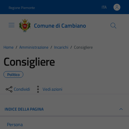
Vai ai contenuti
Vai al footer
ITA
Regione Piemonte
Lingua attiva:
Comune di Cambiano
Home
/
Amministrazione
/
Incarichi
/
Consigliere
Consigliere
Politico
Condividi
Vedi azioni
INDICE DELLA PAGINA
Persona