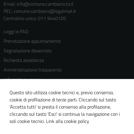
Email:
info@comune.cambiano.to.it
PEC:
comune.cambiano@legalmail.it
Centralino unico: 011 9440105
Leggi le FAQ
Tecnici
Questi cookie
Prenotazione appuntamento
sono necessari
Segnalazione disservizio
per il
Richiesta assistenza
funzionamento
del sito e non
Amministrazione trasparente
possono
Informativa privacy
essere
Cookie Policy
disabilitati.
Questo sito utilizza cookie tecnici e, previo consenso,
Questi cookie
Note legali
cookie di profilazione di terze parti. Cliccando sul tasto
non raccolgono
'Accetta tutti' si presta il consenso alla profilazione,
Dichiarazione di accessibilità
informazioni
cliccando sul tasto 'Esci' si continua la navigazione con i
Piano di miglioramento del sito
personali.
soli cookie tecnici.
Link alla cookie policy