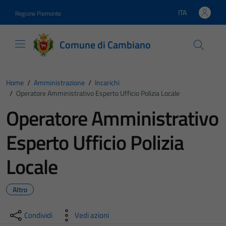
Vai ai contenuti
Vai al footer
ITA
Regione Piemonte
Lingua attiva:
Comune di Cambiano
Home
/
Amministrazione
/
Incarichi
/
Operatore Amministrativo Esperto Ufficio Polizia Locale
Operatore Amministrativo
Esperto Ufficio Polizia
Locale
Altro
Condividi
Vedi azioni