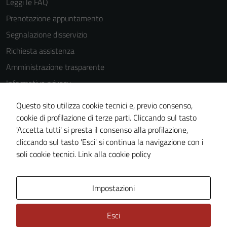
Leggi le FAQ
Prenotazione appuntamento
Tecnici
Segnalazione disservizio
Questi cookie
Richiesta assistenza
sono necessari
Amministrazione trasparente
per il
funzionamento
Informativa privacy
del sito e non
Cookie Policy
possono
Questo sito utilizza cookie tecnici e, previo consenso,
Note legali
essere
cookie di profilazione di terze parti. Cliccando sul tasto
disabilitati.
'Accetta tutti' si presta il consenso alla profilazione,
Dichiarazione di accessibilità
Questi cookie
cliccando sul tasto 'Esci' si continua la navigazione con i
Piano di miglioramento del sito
non raccolgono
soli cookie tecnici.
Link alla cookie policy
informazioni
personali.
Area Privata
Impostazioni
Esci