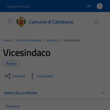
Vai ai contenuti
Vai al footer
ITA
Regione Piemonte
Lingua attiva:
Comune di Cambiano
Home
/
Amministrazione
/
Incarichi
/
Vicesindaco
Vicesindaco
Politico
Condividi
Vedi azioni
INDICE DELLA PAGINA
Persona