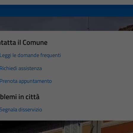
tatta il Comune
Leggi le domande frequenti
Richiedi assistenza
Prenota appuntamento
blemi in città
Segnala disservizio