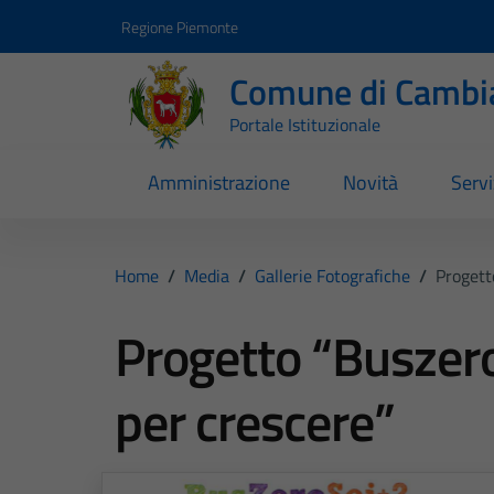
Vai ai contenuti
Vai al footer
Regione Piemonte
Comune di Cambi
Portale Istituzionale
Amministrazione
Novità
Servi
Home
/
Media
/
Gallerie Fotografiche
/
Progett
Progetto “Buszero
per crescere”