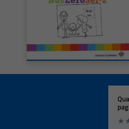
Qua
pag
Valut
Va