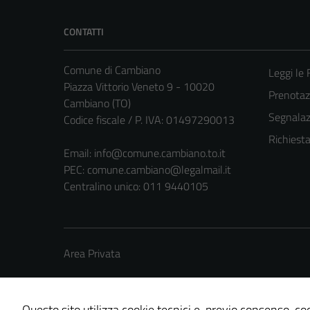
CONTATTI
Comune di Cambiano
Leggi le
Piazza Vittorio Veneto 9 - 10020
Prenota
Cambiano (TO)
Segnalazi
Codice fiscale / P. IVA: 01497290013
Richiest
Email:
info@comune.cambiano.to.it
PEC:
comune.cambiano@legalmail.it
Centralino unico: 011 9440105
Area Privata
Questo sito utilizza cookie tecnici e, previo consenso, coo