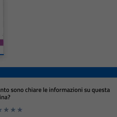
nto sono chiare le informazioni su questa
ina?
a 1 stelle su 5
luta 2 stelle su 5
Valuta 3 stelle su 5
Valuta 4 stelle su 5
Valuta 5 stelle su 5