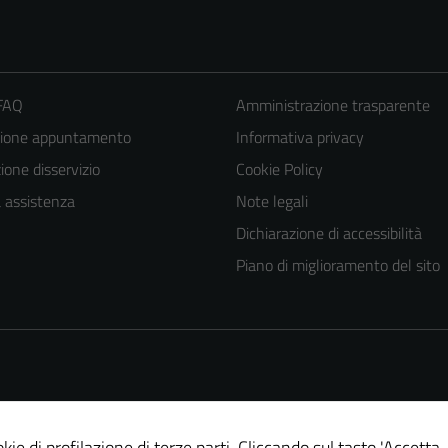
 FAQ
Amministrazione trasparente
zione appuntamento
Informativa privacy
one disservizio
Cookie Policy
a assistenza
Note legali
Dichiarazione di accessibilità
Piano di miglioramento del sito
kie di profilazione di terze parti. Cliccando sul tasto 'Accetta