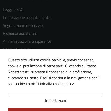
essere
Leggi le FAQ
disabilitati.
Prenotazione appuntamento
Questi cookie
non raccolgono
Segnalazione disservizio
informazioni
Richiesta assistenza
personali.
Amministrazione trasparente
Informativa privacy
Cookie Policy
Questo sito utilizza cookie tecnici e, previo consenso,
Note legali
cookie di profilazione di terze parti. Cliccando sul tasto
'Accetta tutti' si presta il consenso alla profilazione,
Dichiarazione di accessibilità
cliccando sul tasto 'Esci' si continua la navigazione con i
Piano di miglioramento del sito
soli cookie tecnici.
Link alla cookie policy
Area Privata
Impostazioni