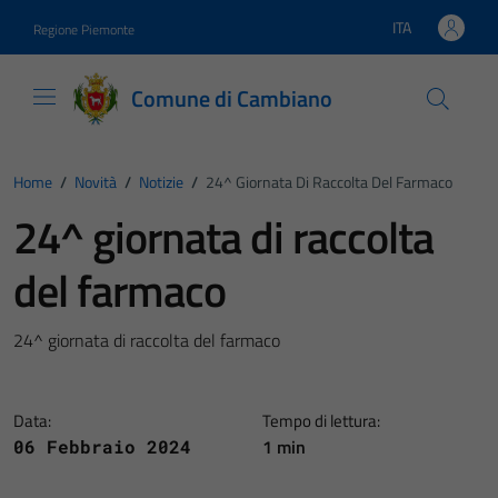
Vai ai contenuti
Vai al footer
ITA
Regione Piemonte
Lingua attiva:
Comune di Cambiano
Home
/
Novità
/
Notizie
/
24^ Giornata Di Raccolta Del Farmaco
24^ giornata di raccolta
del farmaco
24^ giornata di raccolta del farmaco
Data:
Tempo di lettura:
1 min
06 Febbraio 2024