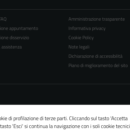
 FAQ
Amministrazione trasparente
zione appuntamento
Informativa privacy
one disservizio
Cookie Policy
a assistenza
Note legali
Dichiarazione di accessibilità
Tecnici
Piano di miglioramento del sito
Questi cookie
sono necessari
per il
funzionamento
del sito e non
possono
essere
kie di profilazione di terze parti. Cliccando sul tasto 'Accetta
disabilitati.
 tasto 'Esci' si continua la navigazione con i soli cookie tecnici
Questi cookie