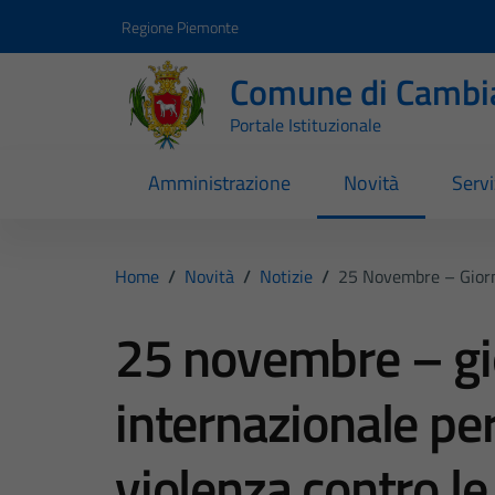
Vai ai contenuti
Vai al footer
Regione Piemonte
Comune di Cambi
Portale Istituzionale
Amministrazione
Novità
Servi
Home
/
Novità
/
Notizie
/
25 Novembre – Giorna
25 novembre – gi
internazionale per
violenza contro l