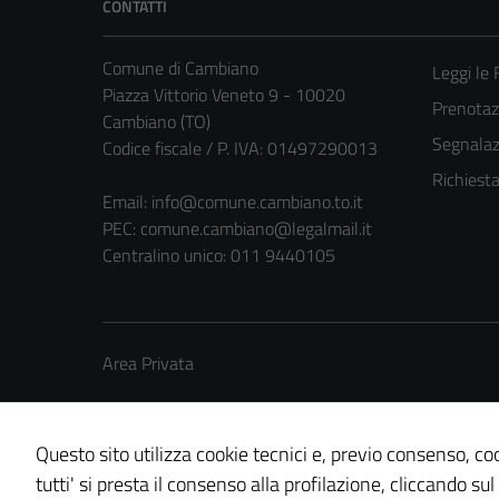
CONTATTI
Comune di Cambiano
Leggi le
Piazza Vittorio Veneto 9 - 10020
Prenota
Cambiano (TO)
Segnalazi
Codice fiscale / P. IVA: 01497290013
Richiest
Email:
info@comune.cambiano.to.it
PEC:
comune.cambiano@legalmail.it
Centralino unico: 011 9440105
Area Privata
Questo sito utilizza cookie tecnici e, previo consenso, coo
tutti' si presta il consenso alla profilazione, cliccando sul