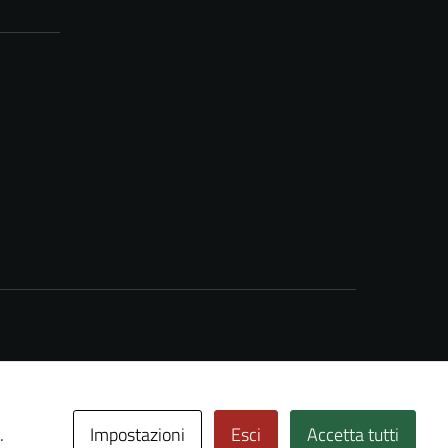
Impostazioni
Esci
Accetta tutti
.