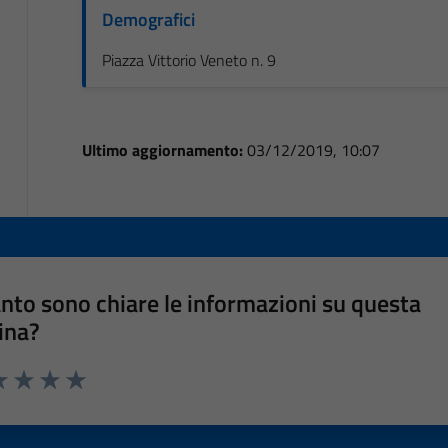
Demografici
Piazza Vittorio Veneto n. 9
Ultimo aggiornamento:
03/12/2019, 10:07
nto sono chiare le informazioni su questa
ina?
a 1 stelle su 5
luta 2 stelle su 5
Valuta 3 stelle su 5
Valuta 4 stelle su 5
Valuta 5 stelle su 5