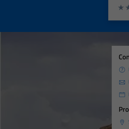
Valut
Va
Con
Pro