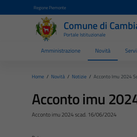
Vai ai contenuti
Vai al footer
Regione Piemonte
Comune di Cambi
Portale Istituzionale
Amministrazione
Novità
Servi
Home
/
Novità
/
Notizie
/
Acconto Imu 2024 S
Acconto imu 202
Acconto imu 2024 scad. 16/06/2024