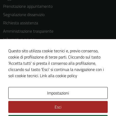
Prenotazione appuntamento
disabilitati.
Questi cookie
Segnalazione disservizio
non raccolgono
Richiesta assistenza
informazioni
Amministrazione trasparente
personali.
Informativa privacy
Cookie Policy
Questo sito utilizza cookie tecnici e, previo consenso,
Note legali
cookie di profilazione di terze parti. Cliccando sul tasto
'Accetta tutti' si presta il consenso alla profilazione,
Dichiarazione di accessibilità
cliccando sul tasto 'Esci' si continua la navigazione con i
Piano di miglioramento del sito
soli cookie tecnici.
Link alla cookie policy
Area Privata
Impostazioni
Esci