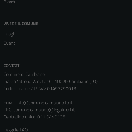
Avvisi
VIVERE IL COMUNE
Luoghi
Eventi
CONTATTI
Comune di Cambiano
Piazza Vittorio Veneto 9 - 10020 Cambiano (TO)
Tecnici
Codice fiscale / P. IVA: 01497290013
Questi cookie
sono necessari
Email:
info@comune.cambiano.to.it
per il
PEC:
comune.cambiano@legalmail.it
funzionamento
Centralino unico: 011 9440105
del sito e non
possono
Leggi le FAQ
essere