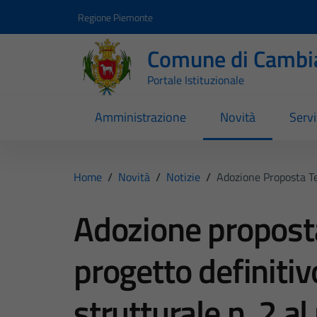
Vai ai contenuti
Vai al footer
Regione Piemonte
Comune di Cambi
Portale Istituzionale
Amministrazione
Novità
Servi
Home
/
Novità
/
Notizie
/
Adozione Proposta Tec
Adozione proposta
progetto definitiv
strutturale n. 2 al