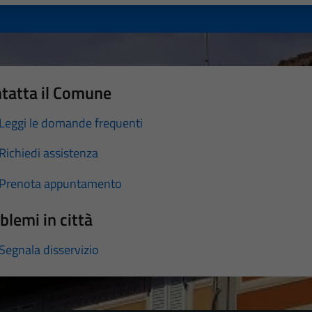
tatta il Comune
Leggi le domande frequenti
Richiedi assistenza
Prenota appuntamento
blemi in città
Segnala disservizio