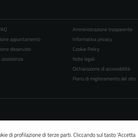
 FAQ
Amministrazione trasparente
zione appuntamento
Informativa privacy
one disservizio
Cookie Policy
a assistenza
Note legali
Dichiarazione di accessibilità
Piano di miglioramento del sito
kie di profilazione di terze parti. Cliccando sul tasto 'Accetta
Tecnici