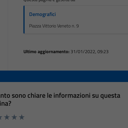
Demografici
Piazza Vittorio Veneto n. 9
Ultimo aggiornamento:
31/01/2022, 09:23
nto sono chiare le informazioni su questa
ina?
a 1 stelle su 5
luta 2 stelle su 5
Valuta 3 stelle su 5
Valuta 4 stelle su 5
Valuta 5 stelle su 5