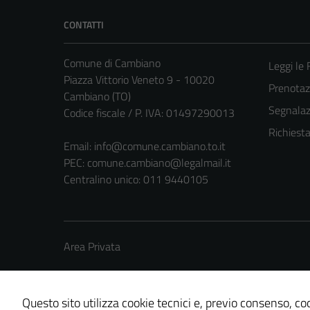
CONTATTI
Comune di Cambiano
Leggi le
Piazza Vittorio Veneto 9 - 10020
Prenota
Cambiano (TO)
Segnalazi
Codice fiscale / P. IVA: 01497290013
Richiest
Email:
info@comune.cambiano.to.it
PEC:
comune.cambiano@legalmail.it
Centralino unico: 011 9440105
Area Privata
Questo sito utilizza cookie tecnici e, previo consenso, coo