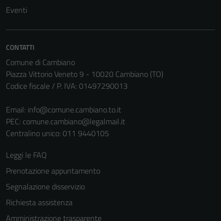
Eventi
CONTATTI
Comune di Cambiano
Piazza Vittorio Veneto 9 - 10020 Cambiano (TO)
Codice fiscale / P. IVA: 01497290013
Tecnici
Email:
info@comune.cambiano.to.it
Questi cookie
PEC:
comune.cambiano@legalmail.it
sono necessari
Centralino unico: 011 9440105
per il
funzionamento
Leggi le FAQ
del sito e non
Prenotazione appuntamento
possono
Segnalazione disservizio
essere
disabilitati.
Richiesta assistenza
Questi cookie
Amministrazione trasparente