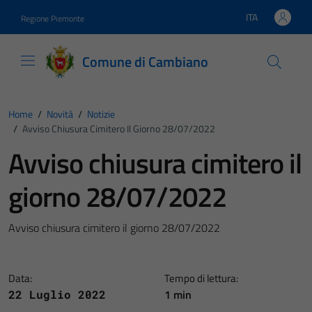
Vai ai contenuti
Vai al footer
ITA
Regione Piemonte
Lingua attiva:
Comune di Cambiano
Home
/
Novità
/
Notizie
/
Avviso Chiusura Cimitero Il Giorno 28/07/2022
Avviso chiusura cimitero il
giorno 28/07/2022
Avviso chiusura cimitero il giorno 28/07/2022
Data:
Tempo di lettura:
1 min
22 Luglio 2022