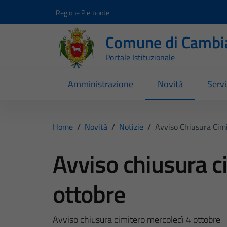
Vai ai contenuti
Vai al footer
Regione Piemonte
Comune di Cambi
Portale Istituzionale
Amministrazione
Novità
Servi
Home
/
Novità
/
Notizie
/
Avviso Chiusura Cimi
Avviso chiusura c
ottobre
Avviso chiusura cimitero mercoledì 4 ottobre