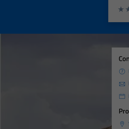
Valut
Va
Con
Pro