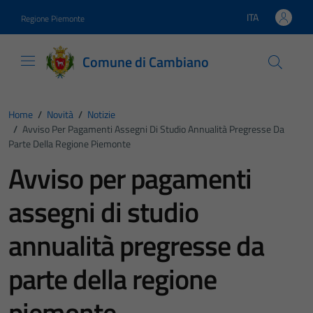
Vai ai contenuti
Vai al footer
ITA
Regione Piemonte
Lingua attiva:
Comune di Cambiano
Home
/
Novità
/
Notizie
/
Avviso Per Pagamenti Assegni Di Studio Annualità Pregresse Da
Parte Della Regione Piemonte
Avviso per pagamenti
assegni di studio
annualità pregresse da
parte della regione
piemonte