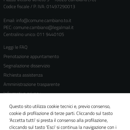
Codice fiscale / P. IVA: 01497290013
Email:
info@comune.cambiano.to.it
PEC:
comune.cambiano@legalmail.it
Centralino unico: 011 9440105
Leggi le FAQ
Prenotazione appuntamento
Segnalazione disservizio
Richiesta assistenza
Amministrazione trasparente
Informativa privacy
Cookie Policy
Questo sito utilizza cookie tecnici e, previo consenso,
Note legali
cookie di profilazione di terze parti. Cliccando sul tasto
'Accetta tutti' si presta il consenso alla profilazione,
Dichiarazione di accessibilità
cliccando sul tasto 'Esci' si continua la navigazione con i