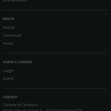
NOVITÀ
Notizie
Tecnici
Comunicati
Questi cookie
Avvisi
sono necessari
per il
funzionamento
VIVERE IL COMUNE
del sito e non
Luoghi
possono
essere
Eventi
disabilitati.
Questi cookie
non raccolgono
CONTATTI
informazioni
Comune di Cambiano
personali.
Piazza Vittorio Veneto 9 - 10020 Cambiano (TO)