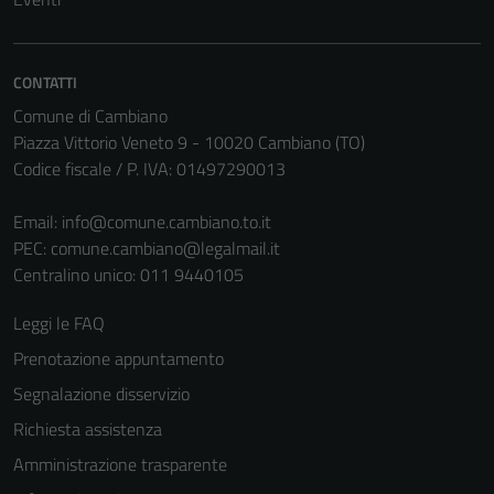
Questi cookie
sono necessari
per il
CONTATTI
funzionamento
del sito e non
Comune di Cambiano
possono
Piazza Vittorio Veneto 9 - 10020 Cambiano (TO)
essere
Codice fiscale / P. IVA: 01497290013
disabilitati.
Questi cookie
Email:
info@comune.cambiano.to.it
non raccolgono
PEC:
comune.cambiano@legalmail.it
informazioni
Centralino unico: 011 9440105
personali.
Leggi le FAQ
Prenotazione appuntamento
Segnalazione disservizio
Richiesta assistenza
Amministrazione trasparente