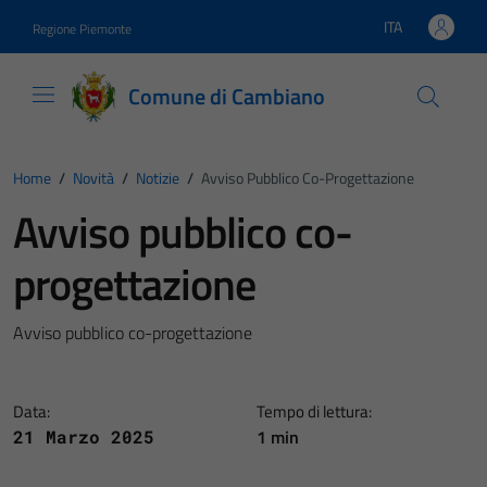
Vai ai contenuti
Vai al footer
ITA
Regione Piemonte
Lingua attiva:
Comune di Cambiano
Home
/
Novità
/
Notizie
/
Avviso Pubblico Co-Progettazione
Avviso pubblico co-
progettazione
Avviso pubblico co-progettazione
Data:
Tempo di lettura:
1 min
21 Marzo 2025