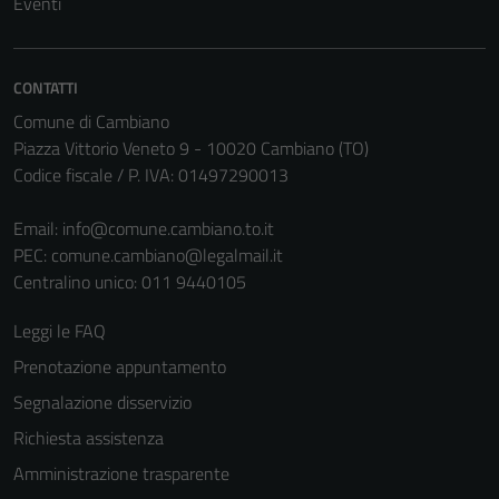
Eventi
Tecnici
Questi cookie
sono necessari
CONTATTI
per il
Comune di Cambiano
funzionamento
Piazza Vittorio Veneto 9 - 10020 Cambiano (TO)
del sito e non
Codice fiscale / P. IVA: 01497290013
possono
essere
Email:
info@comune.cambiano.to.it
disabilitati.
PEC:
comune.cambiano@legalmail.it
Questi cookie
Centralino unico: 011 9440105
non raccolgono
informazioni
Leggi le FAQ
personali.
Prenotazione appuntamento
Segnalazione disservizio
Richiesta assistenza
Amministrazione trasparente