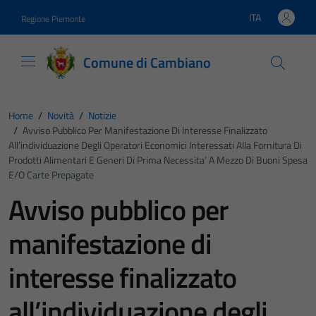
Vai ai contenuti
Vai al footer
ITA
Regione Piemonte
Lingua attiva:
Comune di Cambiano
Home
/
Novità
/
Notizie
/
Avviso Pubblico Per Manifestazione Di Interesse Finalizzato
All’individuazione Degli Operatori Economici Interessati Alla Fornitura Di
Prodotti Alimentari E Generi Di Prima Necessita’ A Mezzo Di Buoni Spesa
E/o Carte Prepagate
Avviso pubblico per
manifestazione di
interesse finalizzato
all’individuazione degli