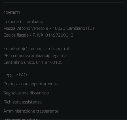
sono necessari
per il
CONTATTI
funzionamento
Comune di Cambiano
del sito e non
Piazza Vittorio Veneto 9 - 10020 Cambiano (TO)
possono
Codice fiscale / P. IVA: 01497290013
essere
disabilitati.
Email:
info@comune.cambiano.to.it
Questi cookie
PEC:
comune.cambiano@legalmail.it
non raccolgono
Centralino unico: 011 9440105
informazioni
personali.
Leggi le FAQ
Prenotazione appuntamento
Segnalazione disservizio
Richiesta assistenza
Amministrazione trasparente
Informativa privacy