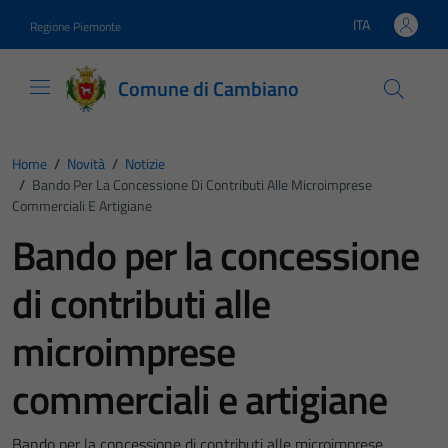
Vai ai contenuti
Vai al footer
ITA
Regione Piemonte
Lingua attiva:
Comune di Cambiano
Home
/
Novità
/
Notizie
/
Bando Per La Concessione Di Contributi Alle Microimprese
Commerciali E Artigiane
Bando per la concessione
di contributi alle
microimprese
commerciali e artigiane
Bando per la concessione di contributi alle microimprese