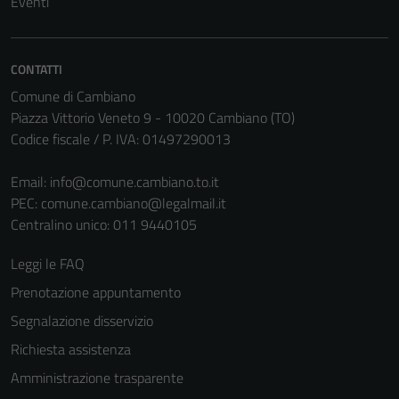
Eventi
Questi cookie
sono necessari
per il
CONTATTI
funzionamento
del sito e non
Comune di Cambiano
possono
Piazza Vittorio Veneto 9 - 10020 Cambiano (TO)
essere
Codice fiscale / P. IVA: 01497290013
disabilitati.
Questi cookie
Email:
info@comune.cambiano.to.it
non raccolgono
PEC:
comune.cambiano@legalmail.it
informazioni
Centralino unico: 011 9440105
personali.
Leggi le FAQ
Prenotazione appuntamento
Segnalazione disservizio
Richiesta assistenza
Amministrazione trasparente