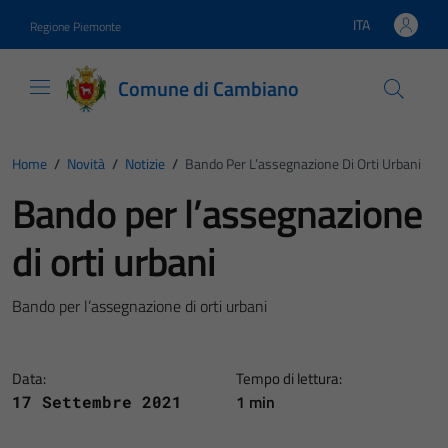
Vai ai contenuti
Vai al footer
ITA
Regione Piemonte
Lingua attiva:
Comune di Cambiano
Home
/
Novità
/
Notizie
/
Bando Per L’assegnazione Di Orti Urbani
Bando per l’assegnazione
di orti urbani
Bando per l’assegnazione di orti urbani
Data:
Tempo di lettura:
1 min
17 Settembre 2021