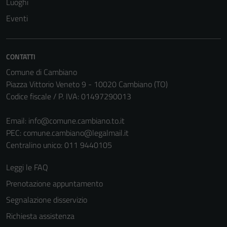
Luoghi
Eventi
CONTATTI
Comune di Cambiano
Piazza Vittorio Veneto 9 - 10020 Cambiano (TO)
Codice fiscale / P. IVA: 01497290013
Tecnici
Email:
info@comune.cambiano.to.it
Questi cookie
PEC:
comune.cambiano@legalmail.it
sono necessari
Centralino unico: 011 9440105
per il
funzionamento
Leggi le FAQ
del sito e non
Prenotazione appuntamento
possono
essere
Segnalazione disservizio
disabilitati.
Richiesta assistenza
Questi cookie