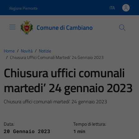
Vai ai contenuti
Vai al footer
ITA
Regione Piemonte
Lingua attiva:
Comune di Cambiano
Home
/
Novità
/
Notizie
/
Chiusura Uffici Comunali Martedi’ 24 Gennaio 2023
Chiusura uffici comunali
martedi’ 24 gennaio 2023
Chiusura uffici comunali martedi' 24 gennaio 2023
Data:
Tempo di lettura:
1 min
20 Gennaio 2023