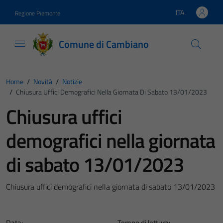
Vai ai contenuti
Vai al footer
ITA
Regione Piemonte
Lingua attiva:
Comune di Cambiano
Home
/
Novità
/
Notizie
/
Chiusura Uffici Demografici Nella Giornata Di Sabato 13/01/2023
Chiusura uffici
demografici nella giornata
di sabato 13/01/2023
Chiusura uffici demografici nella giornata di sabato 13/01/2023
Data:
Tempo di lettura: