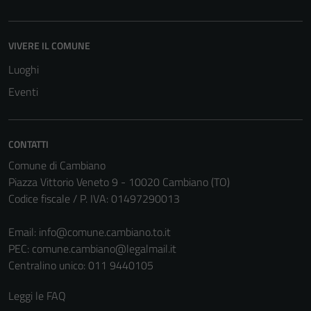
VIVERE IL COMUNE
Luoghi
Eventi
CONTATTI
Comune di Cambiano
Piazza Vittorio Veneto 9 - 10020 Cambiano (TO)
Tecnici
Codice fiscale / P. IVA: 01497290013
Questi cookie
sono necessari
Email:
info@comune.cambiano.to.it
per il
PEC:
comune.cambiano@legalmail.it
funzionamento
Centralino unico: 011 9440105
del sito e non
possono
Leggi le FAQ
essere