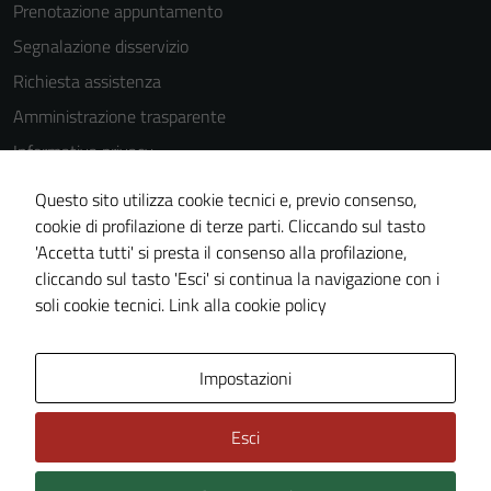
Prenotazione appuntamento
disabilitati.
Questi cookie
Segnalazione disservizio
non raccolgono
Richiesta assistenza
informazioni
Amministrazione trasparente
personali.
Informativa privacy
Cookie Policy
Questo sito utilizza cookie tecnici e, previo consenso,
Note legali
cookie di profilazione di terze parti. Cliccando sul tasto
'Accetta tutti' si presta il consenso alla profilazione,
Dichiarazione di accessibilità
cliccando sul tasto 'Esci' si continua la navigazione con i
Piano di miglioramento del sito
soli cookie tecnici.
Link alla cookie policy
Area Privata
Impostazioni
Esci