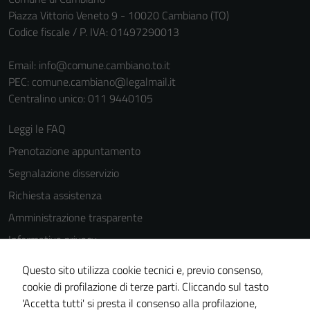
per il
Piazza Vittorio Veneto 9 - 10020 Cambiano (TO)
funzionamento
Codice fiscale / P. IVA: 01497290013
del sito e non
possono
Email:
info@comune.cambiano.to.it
essere
PEC:
comune.cambiano@legalmail.it
disabilitati.
Centralino unico: 011 9440105
Questi cookie
non raccolgono
Leggi le FAQ
informazioni
personali.
Prenotazione appuntamento
Segnalazione disservizio
Richiesta assistenza
Amministrazione trasparente
Informativa privacy
Cookie Policy
Questo sito utilizza cookie tecnici e, previo consenso,
Note legali
cookie di profilazione di terze parti. Cliccando sul tasto
'Accetta tutti' si presta il consenso alla profilazione,
Dichiarazione di accessibilità