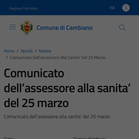
Vai ai contenuti
Vai al footer
ITA
Regione Piemonte
Lingua attiva:
Comune di Cambiano
Home
/
Novità
/
Notizie
/
Comunicato Dell’assessore Alla Sanita’ Del 25 Marzo
Comunicato
dell’assessore alla sanita’
del 25 marzo
Comunicato dell’assessore alla sanita’ del 25 marzo
Data:
Tempo di lettura: