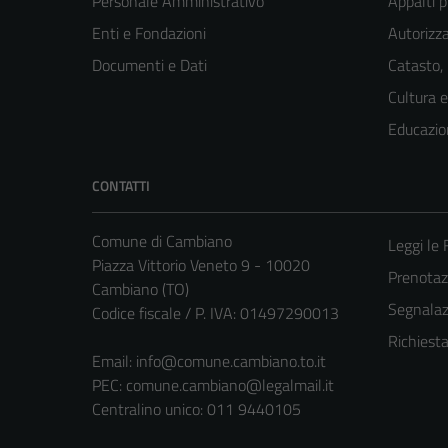
Personale Amministrativo
Appalti p
Enti e Fondazioni
Autorizza
Documenti e Dati
Catasto,
Cultura 
Educazio
CONTATTI
Comune di Cambiano
Leggi le
Piazza Vittorio Veneto 9 - 10020
Prenota
Cambiano (TO)
Segnalazi
Codice fiscale / P. IVA: 01497290013
Richiest
Email:
info@comune.cambiano.to.it
PEC:
comune.cambiano@legalmail.it
Centralino unico: 011 9440105