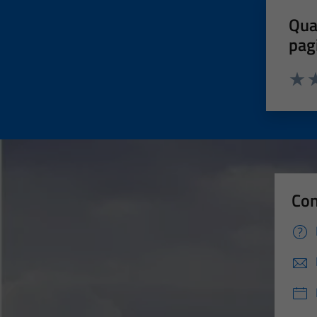
Qua
pag
Valut
Va
Con