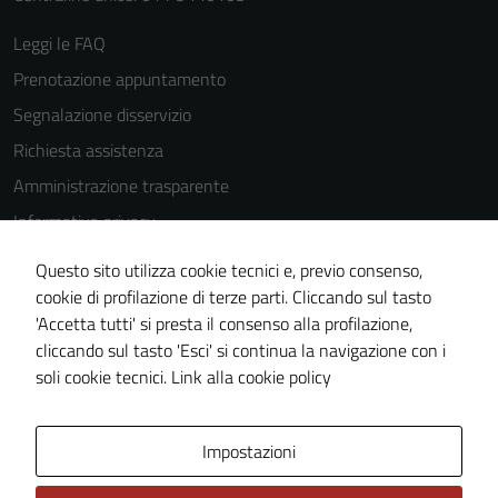
essere
Leggi le FAQ
disabilitati.
Prenotazione appuntamento
Questi cookie
non raccolgono
Segnalazione disservizio
informazioni
Richiesta assistenza
personali.
Amministrazione trasparente
Informativa privacy
Cookie Policy
Questo sito utilizza cookie tecnici e, previo consenso,
Note legali
cookie di profilazione di terze parti. Cliccando sul tasto
'Accetta tutti' si presta il consenso alla profilazione,
Dichiarazione di accessibilità
cliccando sul tasto 'Esci' si continua la navigazione con i
Piano di miglioramento del sito
soli cookie tecnici.
Link alla cookie policy
Area Privata
Impostazioni