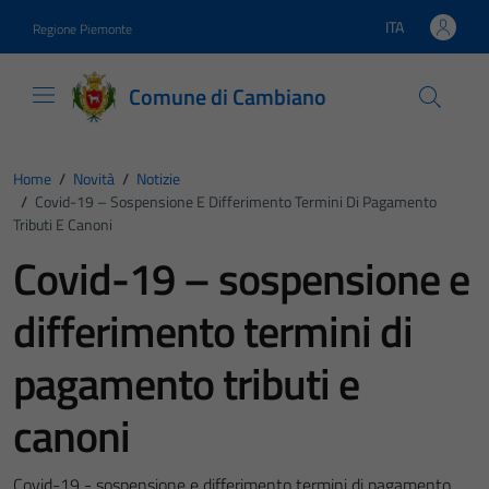
Vai ai contenuti
Vai al footer
ITA
Regione Piemonte
Lingua attiva:
Comune di Cambiano
Home
/
Novità
/
Notizie
/
Covid-19 – Sospensione E Differimento Termini Di Pagamento
Tributi E Canoni
Covid-19 – sospensione e
differimento termini di
pagamento tributi e
canoni
Covid-19 - sospensione e differimento termini di pagamento