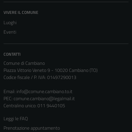
VIVERE IL COMUNE
Luoghi
Eventi
CONTATTI
Comune di Cambiano
Piazza Vittorio Veneto 9 - 10020 Cambiano (TO)
Tecnici
Codice fiscale / P. IVA: 01497290013
Questi cookie
sono necessari
Email:
info@comune.cambiano.to.it
per il
PEC:
comune.cambiano@legalmail.it
funzionamento
Centralino unico: 011 9440105
del sito e non
Leggi le FAQ
possono
essere
Prenotazione appuntamento