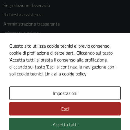
disabilitati.
Segnalazione disservizio
Questi cookie
Richiesta assistenza
non raccolgono
informazioni
Amministrazione trasparente
personali.
Informativa privacy
Cookie Policy
Questo sito utilizza cookie tecnici e, previo consenso,
Note legali
cookie di profilazione di terze parti. Cliccando sul tasto
'Accetta tutti' si presta il consenso alla profilazione,
Dichiarazione di accessibilità
cliccando sul tasto 'Esci' si continua la navigazione con i
Piano di miglioramento del sito
soli cookie tecnici.
Link alla cookie policy
Area Privata
Impostazioni
Esci
Accetta tutti
Credits: ©
Technical Design s.r.l.