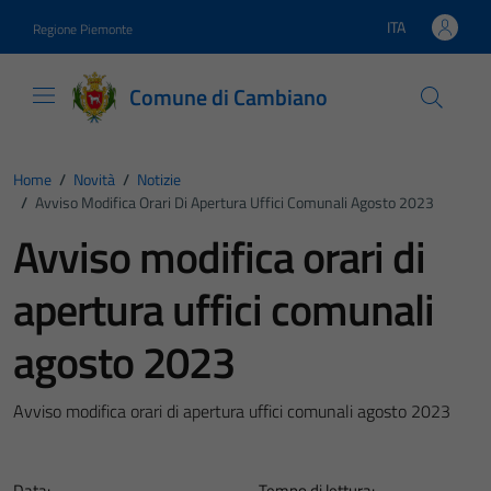
Vai ai contenuti
Vai al footer
ITA
Regione Piemonte
Lingua attiva:
Comune di Cambiano
Home
/
Novità
/
Notizie
/
Avviso Modifica Orari Di Apertura Uffici Comunali Agosto 2023
Avviso modifica orari di
apertura uffici comunali
agosto 2023
Avviso modifica orari di apertura uffici comunali agosto 2023
Data:
Tempo di lettura: