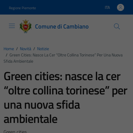
Vai ai contenuti
Vai al footer
ITA
Regione Piemonte
Lingua attiva:
Comune di Cambiano
Home
/
Novità
/
Notizie
/
Green Cities: Nasce La Cer “oltre Collina Torinese” Per Una Nuova
Sfida Ambientale
Green cities: nasce la cer
“oltre collina torinese” per
una nuova sfida
ambientale
Green cities.