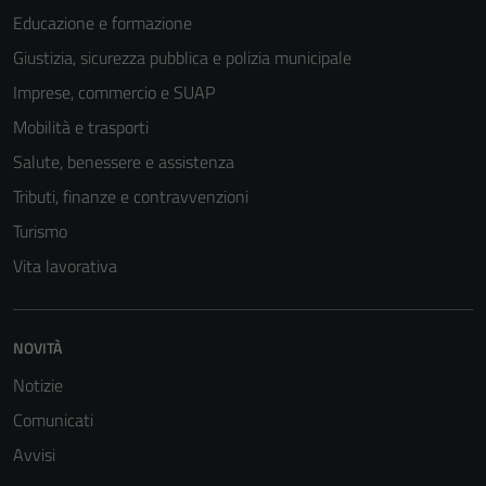
Educazione e formazione
Tecnici
Giustizia, sicurezza pubblica e polizia municipale
Questi cookie
Imprese, commercio e SUAP
sono necessari
per il
Mobilità e trasporti
funzionamento
Salute, benessere e assistenza
del sito e non
Tributi, finanze e contravvenzioni
possono
essere
Turismo
disabilitati.
Vita lavorativa
Questi cookie
non raccolgono
informazioni
NOVITÀ
personali.
Notizie
Comunicati
Avvisi