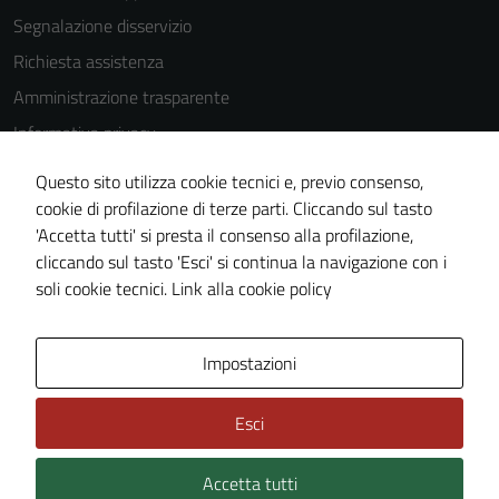
Segnalazione disservizio
Richiesta assistenza
Amministrazione trasparente
Informativa privacy
Cookie Policy
Questo sito utilizza cookie tecnici e, previo consenso,
Note legali
cookie di profilazione di terze parti. Cliccando sul tasto
'Accetta tutti' si presta il consenso alla profilazione,
Dichiarazione di accessibilità
cliccando sul tasto 'Esci' si continua la navigazione con i
Piano di miglioramento del sito
soli cookie tecnici.
Link alla cookie policy
Area Privata
Impostazioni
Esci
Accetta tutti
Credits: ©
Technical Design s.r.l.