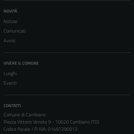
NOVITÀ
Notizie
Comunicati
Avvisi
VIVERE IL COMUNE
Luoghi
Eventi
Tecnici
CONTATTI
Questi cookie
Comune di Cambiano
sono necessari
Piazza Vittorio Veneto 9 - 10020 Cambiano (TO)
per il
Codice fiscale / P. IVA: 01497290013
funzionamento