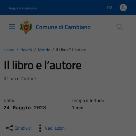
Vai ai contenuti
Vai al footer
ITA
Regione Piemonte
Lingua attiva:
Comune di Cambiano
Home
/
Novità
/
Notizie
/
Il Libro E L’autore
Il libro e l’autore
Il libro e l'autore
Data:
Tempo di lettura:
1 min
24 Maggio 2023
Condividi
Vedi azioni