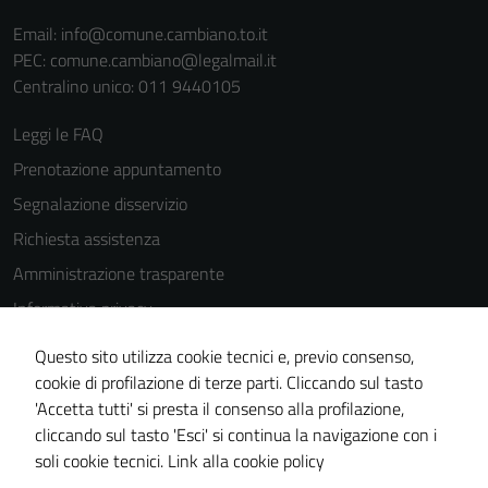
del sito e non
Email:
info@comune.cambiano.to.it
possono
PEC:
comune.cambiano@legalmail.it
essere
Centralino unico: 011 9440105
disabilitati.
Questi cookie
Leggi le FAQ
non raccolgono
Prenotazione appuntamento
informazioni
personali.
Segnalazione disservizio
Richiesta assistenza
Amministrazione trasparente
Informativa privacy
Cookie Policy
Questo sito utilizza cookie tecnici e, previo consenso,
Note legali
cookie di profilazione di terze parti. Cliccando sul tasto
'Accetta tutti' si presta il consenso alla profilazione,
Dichiarazione di accessibilità
cliccando sul tasto 'Esci' si continua la navigazione con i
Piano di miglioramento del sito
soli cookie tecnici.
Link alla cookie policy