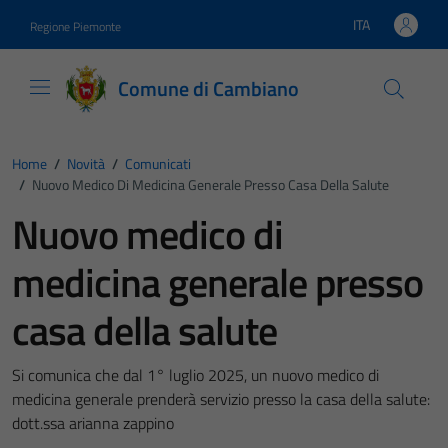
Vai ai contenuti
Vai al footer
ITA
Regione Piemonte
Lingua attiva:
Comune di Cambiano
Home
/
Novità
/
Comunicati
/
Nuovo Medico Di Medicina Generale Presso Casa Della Salute
Nuovo medico di
medicina generale presso
casa della salute
Si comunica che dal 1° luglio 2025, un nuovo medico di
medicina generale prenderà servizio presso la casa della salute:
dott.ssa arianna zappino