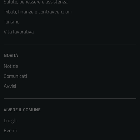
Salute, benessere e assistenza
Tributi, finanze e contravvenzioni
Turismo
Vita lavorativa
NOVITÀ
Tecnici
Notizie
Questi cookie
sono necessari
Comunicati
per il
Avvisi
funzionamento
del sito e non
possono
VIVERE IL COMUNE
essere
disabilitati.
Luoghi
Questi cookie
Eventi
non raccolgono