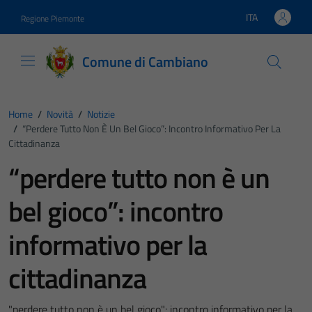
Vai ai contenuti
Vai al footer
ITA
Regione Piemonte
Lingua attiva:
Comune di Cambiano
Home
/
Novità
/
Notizie
/
“perdere Tutto Non È Un Bel Gioco”: Incontro Informativo Per La
Cittadinanza
“perdere tutto non è un
bel gioco”: incontro
informativo per la
cittadinanza
"perdere tutto non è un bel gioco": incontro informativo per la