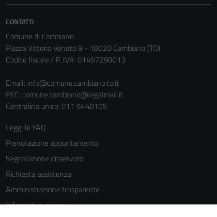
informazioni
personali.
CONTATTI
Comune di Cambiano
Piazza Vittorio Veneto 9 - 10020 Cambiano (TO)
Codice fiscale / P. IVA: 01497290013
Email:
info@comune.cambiano.to.it
PEC:
comune.cambiano@legalmail.it
Centralino unico: 011 9440105
Leggi le FAQ
Prenotazione appuntamento
Segnalazione disservizio
Richiesta assistenza
Amministrazione trasparente
Informativa privacy