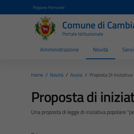
Vai ai contenuti
Vai al footer
Regione Piemonte
Comune di Cambi
Portale Istituzionale
Amministrazione
Novità
Servi
Home
/
Novità
/
Avvisi
/
Proposta Di Iniziativa
Proposta di inizia
Una proposta di legge di iniziativa popolare "p