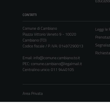
Educazio
CONTATTI
Comune di Cambiano
Leggi le
Piazza Vittorio Veneto 9 - 10020
Prenota
Cambiano (TO)
Segnalazi
Codice fiscale / P. IVA: 01497290013
Richiest
Email:
info@comune.cambiano.to.it
PEC:
comune.cambiano@legalmail.it
Centralino unico: 011 9440105
Area Privata