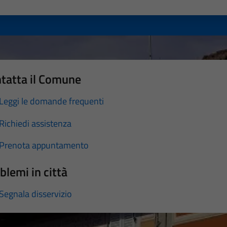
a 1 stelle su 5
luta 2 stelle su 5
Valuta 3 stelle su 5
Valuta 4 stelle su 5
Valuta 5 stelle su 5
tatta il Comune
Leggi le domande frequenti
Richiedi assistenza
Prenota appuntamento
blemi in città
Segnala disservizio