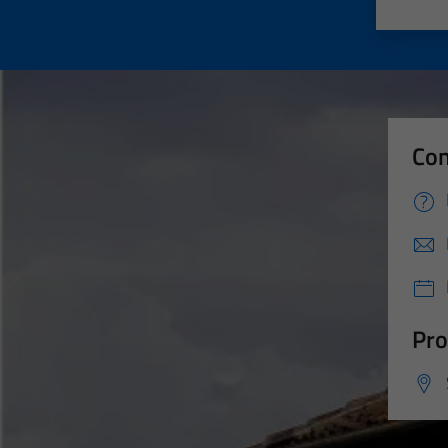
Valut
Va
Con
Pro