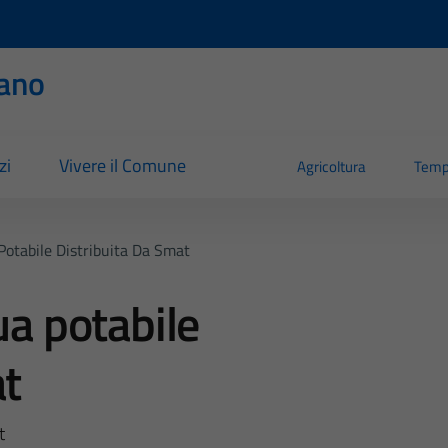
ano
zi
Vivere il Comune
Agricoltura
Temp
 Potabile Distribuita Da Smat
ua potabile
at
t