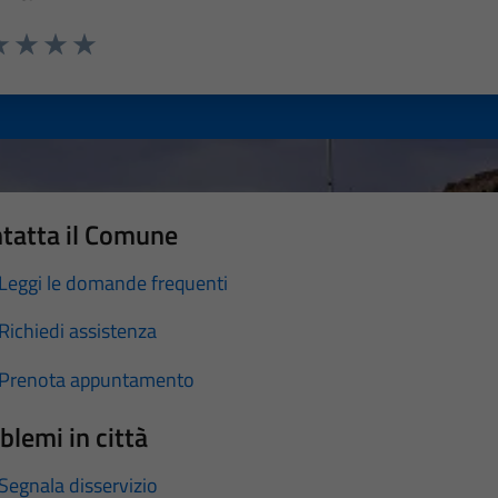
a 1 stelle su 5
luta 2 stelle su 5
Valuta 3 stelle su 5
Valuta 4 stelle su 5
Valuta 5 stelle su 5
tatta il Comune
Leggi le domande frequenti
Richiedi assistenza
Prenota appuntamento
blemi in città
Segnala disservizio