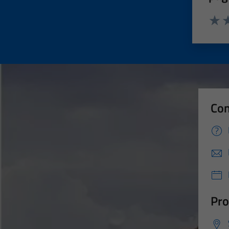
Valut
Va
Con
Pro