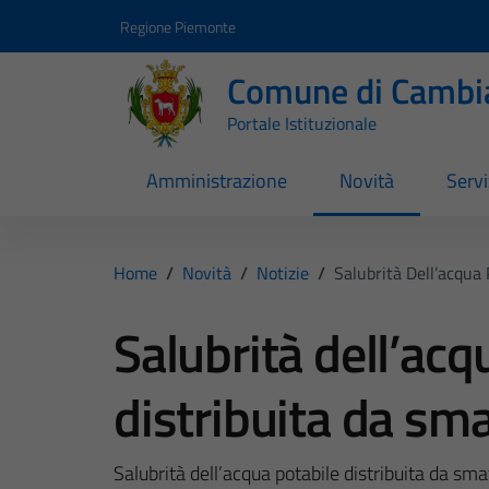
Vai ai contenuti
Vai al footer
Regione Piemonte
Comune di Cambi
Portale Istituzionale
Amministrazione
Novità
Servi
Home
/
Novità
/
Notizie
/
Salubrità Dell’acqua
Salubrità dell’acq
distribuita da sm
Salubrità dell’acqua potabile distribuita da sma