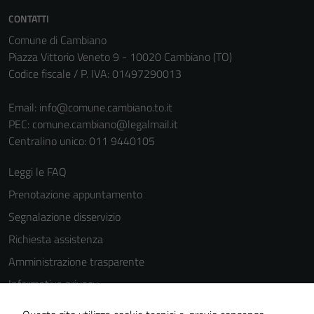
CONTATTI
Comune di Cambiano
Piazza Vittorio Veneto 9 - 10020 Cambiano (TO)
Codice fiscale / P. IVA: 01497290013
Email:
info@comune.cambiano.to.it
PEC:
comune.cambiano@legalmail.it
Tecnici
Centralino unico: 011 9440105
Questi cookie
sono necessari
Leggi le FAQ
per il
Prenotazione appuntamento
funzionamento
del sito e non
Segnalazione disservizio
possono
Richiesta assistenza
essere
Amministrazione trasparente
disabilitati.
Questi cookie
Informativa privacy
non raccolgono
Cookie Policy
informazioni