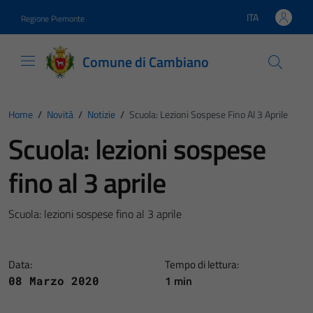
Vai ai contenuti
Vai al footer
ITA
Regione Piemonte
Lingua attiva:
Comune di Cambiano
Home
/
Novità
/
Notizie
/
Scuola: Lezioni Sospese Fino Al 3 Aprile
Scuola: lezioni sospese
fino al 3 aprile
Scuola: lezioni sospese fino al 3 aprile
Data:
Tempo di lettura:
1 min
08 Marzo 2020