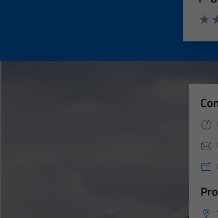
Valut
Va
Con
Pro