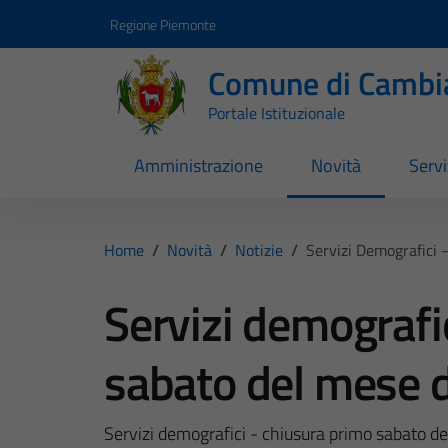
Vai ai contenuti
Vai al footer
Regione Piemonte
Comune di Cambi
Portale Istituzionale
Amministrazione
Novità
Servi
Home
/
Novità
/
Notizie
/
Servizi Demografici 
Servizi demografi
sabato del mese d
Servizi demografici - chiusura primo sabato d