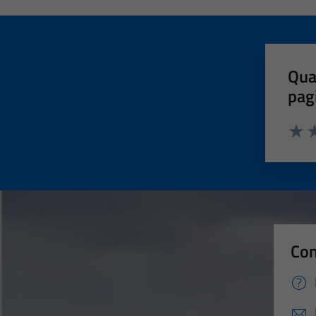
Qua
pag
Valut
Va
Con