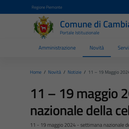
Vai ai contenuti
Vai al footer
Regione Piemonte
Comune di Cambi
Portale Istituzionale
Amministrazione
Novità
Servi
Home
/
Novità
/
Notizie
/
11 – 19 Maggio 2024
11 – 19 maggio 2
nazionale della ce
11 - 19 maggio 2024 - settimana nazionale del