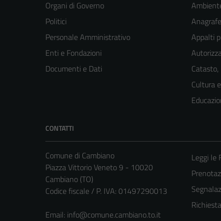
Organi di Governo
Ambient
Politici
Anagrafe 
Personale Amministrativo
Appalti p
Enti e Fondazioni
Autorizza
Documenti e Dati
Catasto,
Cultura 
Educazio
CONTATTI
Comune di Cambiano
Leggi le
Piazza Vittorio Veneto 9 - 10020
Prenota
Cambiano (TO)
Segnalazi
Codice fiscale / P. IVA: 01497290013
Richiest
Email:
info@comune.cambiano.to.it