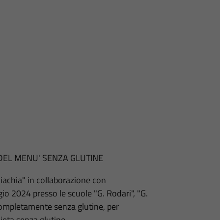
E DEL MENU' SENZA GLUTINE
iachia" in collaborazione con
gio 2024 presso le scuole "G. Rodari", "G.
completamente senza glutine, per
ieta senza glutine.