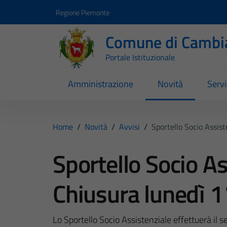
Vai ai contenuti
Vai al footer
Regione Piemonte
Comune di Cambi
Portale Istituzionale
Amministrazione
Novità
Servi
Home
/
Novità
/
Avvisi
/
Sportello Socio Assis
Sportello Socio As
Chiusura lunedì 
Lo Sportello Socio Assistenziale effettuerà il 