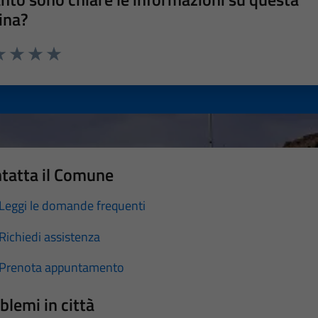
ina?
a 1 stelle su 5
luta 2 stelle su 5
Valuta 3 stelle su 5
Valuta 4 stelle su 5
Valuta 5 stelle su 5
tatta il Comune
Leggi le domande frequenti
Richiedi assistenza
Prenota appuntamento
blemi in città