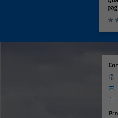
pag
Valut
Va
Con
Pro