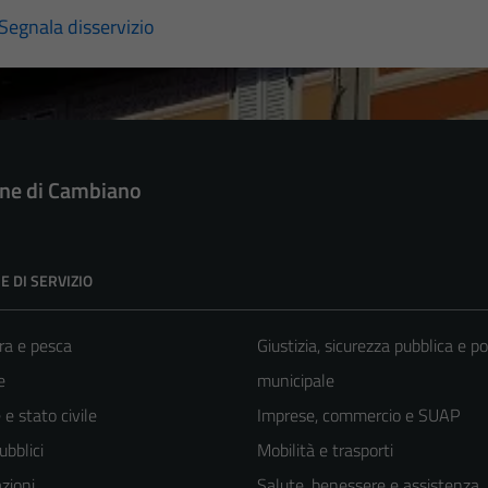
Segnala disservizio
e di Cambiano
E DI SERVIZIO
ra e pesca
Giustizia, sicurezza pubblica e po
e
municipale
e stato civile
Imprese, commercio e SUAP
ubblici
Mobilità e trasporti
zioni
Salute, benessere e assistenza